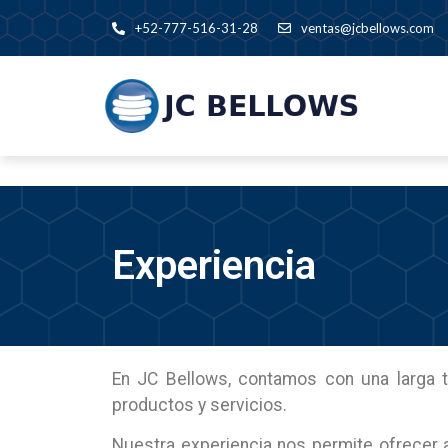
+52-777-516-31-28
ventas@jcbellows.com
Experiencia
En JC Bellows, contamos con una larga t
productos y servicios.
Nuestra experiencia nos permite ofrecer 