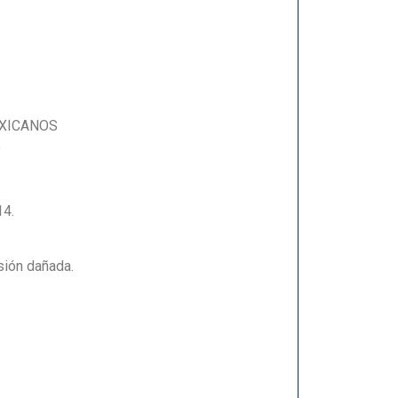
EXICANOS
o
14.
sión dañada.