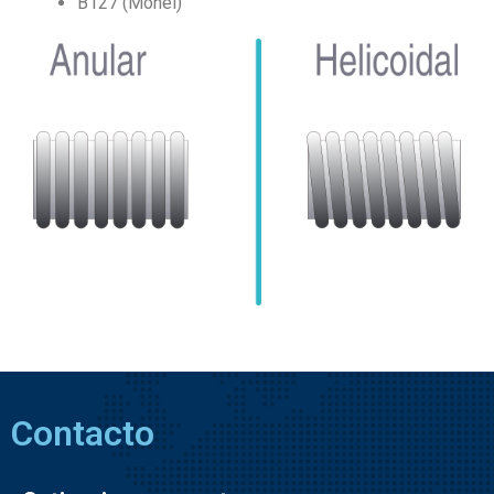
B127 (Monel)
Contacto